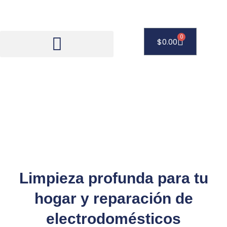
Ir
al
contenido
0
Carrito
$
0.00
Servicios Hogar
Limpieza profunda para tu
hogar y reparación de
electrodomésticos