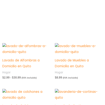
Rango
de
precios:
desde
Lavado de Alfombras a
Lavado de Muebles a
$2.99
hasta
Domicilio en Quito
Domicilio en Quito
$30.99
Hogar
Hogar
$
2.99
-
$
30.99
$
8.99
(IVA incluido)
(IVA incluido)
Rango
de
precios:
desde