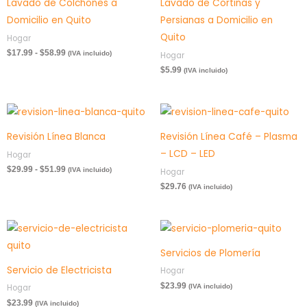
Lavado de Colchones a
Lavado de Cortinas y
$17.99
hasta
Domicilio en Quito
Persianas a Domicilio en
$58.99
Quito
Hogar
$
17.99
-
$
58.99
(IVA incluido)
Hogar
$
5.99
(IVA incluido)
Rango
de
precios:
Revisión Línea Blanca
Revisión Línea Café – Plasma
desde
– LCD – LED
$29.99
Hogar
hasta
$
29.99
-
$
51.99
(IVA incluido)
Hogar
$51.99
$
29.76
(IVA incluido)
Servicios de Plomería
Servicio de Electricista
Hogar
$
23.99
(IVA incluido)
Hogar
$
23.99
(IVA incluido)