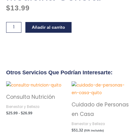
$
13.99
Telemedicina
Añadir al carrito
-
Medicina
General
cantidad
Otros Servicios Que Podrían Interesarte:
Rango
de
precios:
Consulta Nutrición
desde
Cuidado de Personas
$25.99
Bienestar y Belleza
hasta
en Casa
$26.99
$
25.99
-
$
26.99
Bienestar y Belleza
$
51.32
(IVA incluido)