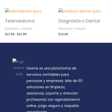
Rango
de
precios:
Telemedicina
Diagnóstico Dental
desde
$13.99
Bienestar y Belleza
Bienestar y Belleza
hasta
$21.99
$
13.99
-
$
21.99
$
10.99
Úsame es una plataforma de
servicios confiables para
personas y empresas. Más de 50
soluciones en limpieza,
asistencia, soporte y atención
profesional, con agendamiento
online, pago seguro y respaldo