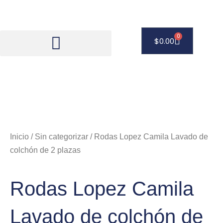
Ir
al
contenido
0
Carrito
$
0.00
Inicio
/
Sin categorizar
/ Rodas Lopez Camila Lavado de
colchón de 2 plazas
Rodas Lopez Camila
Lavado de colchón de