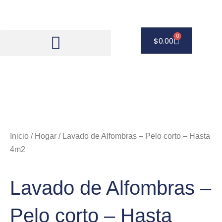
Ir
al
contenido
0
Carrito
$
0.00
Inicio
/
Hogar
/ Lavado de Alfombras – Pelo corto – Hasta
4m2
Lavado de Alfombras –
Pelo corto – Hasta