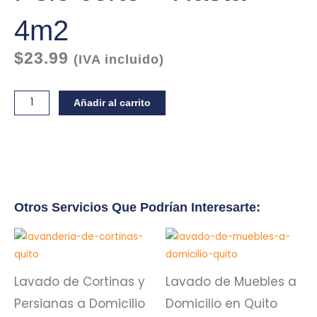
4m2
$
23.99
(IVA incluido)
Lavado
Añadir al carrito
de
Alfombras
-
Pelo
corto
-
Otros Servicios Que Podrían Interesarte:
Hasta
4m2
cantidad
Lavado de Cortinas y
Lavado de Muebles a
Persianas a Domicilio
Domicilio en Quito