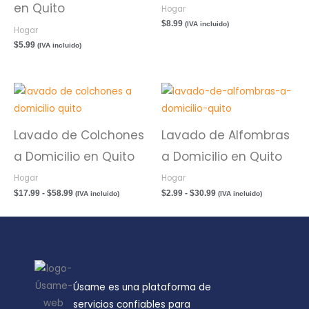
en Quito
Hogar
$
8.99
(IVA incluido)
Hogar
$
5.99
(IVA incluido)
Rango
Rango
de
de
precios:
precios:
desde
desde
Lavado de Colchones
Lavado de Alfombras
$17.99
$2.99
hasta
hasta
a Domicilio en Quito
a Domicilio en Quito
$58.99
$30.99
Hogar
Hogar
$
17.99
-
$
58.99
$
2.99
-
$
30.99
(IVA incluido)
(IVA incluido)
Úsame es una plataforma de
servicios confiables para