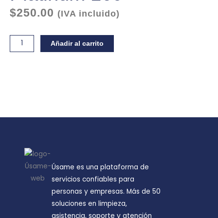
$
250.00
(IVA incluido)
Jaramillo
Añadir al carrito
Patricio
Plan
Platinum
160
cantidad
Úsame es una plataforma de
servicios confiables para
personas y empresas. Más de 50
soluciones en limpieza,
asistencia, soporte y atención