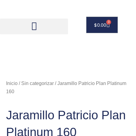
Ir
al
contenido
0
Carrito
$
0.00
Inicio
/
Sin categorizar
/ Jaramillo Patricio Plan Platinum
160
Jaramillo Patricio Plan
Platinum 160