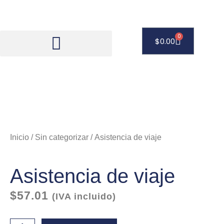
Ir
al
contenido
0
Carrito
$
0.00
Inicio
/
Sin categorizar
/ Asistencia de viaje
Asistencia de viaje
$
57.01
(IVA incluido)