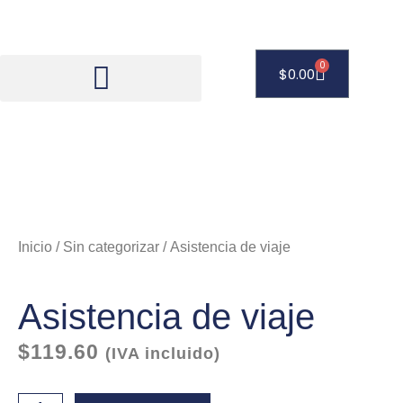
Ir
al
contenido
0
Carrito
$
0.00
Inicio
/
Sin categorizar
/ Asistencia de viaje
Asistencia de viaje
$
119.60
(IVA incluido)