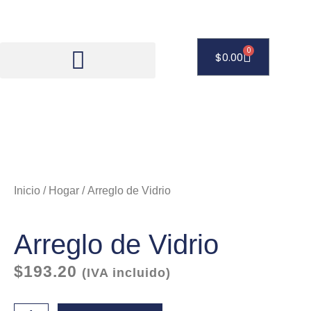
Ir
al
contenido
0
Carrito
$
0.00
Inicio
/
Hogar
/ Arreglo de Vidrio
Arreglo de Vidrio
$
193.20
(IVA incluido)