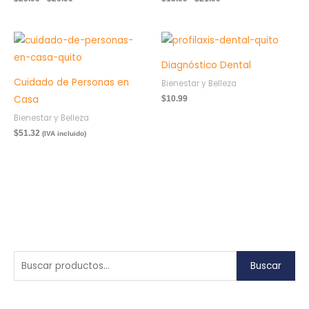
$26.99
$21.99
Diagnóstico Dental
Cuidado de Personas en
Bienestar y Belleza
Casa
$
10.99
Bienestar y Belleza
$
51.32
(IVA incluido)
B
P
P
Buscar
u
r
r
s
e
e