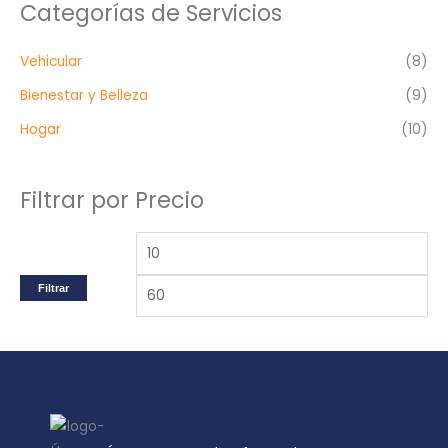
Categorías de Servicios
c
c
c
a
i
i
Vehicular
(8)
r
o
o
p
Bienestar y Belleza
(9)
m
m
o
í
á
Hogar
(10)
r
n
x
:
i
i
Filtrar por Precio
m
m
o
o
Filtrar